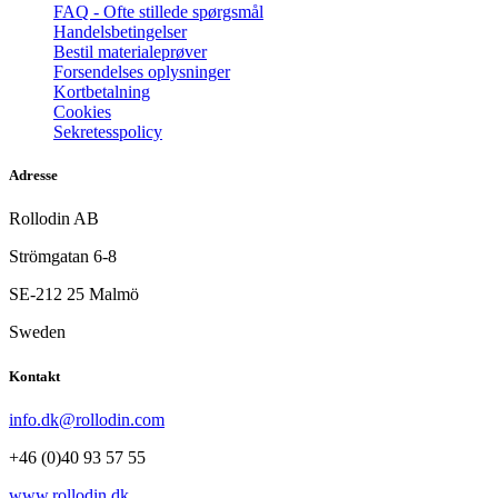
FAQ - Ofte stillede spørgsmål
Handelsbetingelser
Bestil materialeprøver
Forsendelses oplysninger
Kortbetalning
Cookies
Sekretesspolicy
Adresse
Rollodin AB
Strömgatan 6-8
SE-212 25 Malmö
Sweden
Kontakt
info.dk@rollodin.com
+46 (0)40 93 57 55
www.rollodin.dk