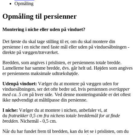
Opmåling
Opmåling til persienner
Montering i niche eller uden på vinduet?
Det første du skal tage stilling til er, om du skal montere din
persienne i en niche med faste mål eller uden på vinduesåbningen -
direkte på væggen/træværket.
Bredden, som angives i prislisten, er persiennens totale bredde.
Lamellerne har samme bredde, dvs. går helt ud. Højden som angives
er persiennens maksimale udtrækshøjde.
Udenpå vinduet:
Vælger du at montere på væggen uden for
vinduesåbningen, ser det ofte bedre ud, hvis persiennen
overlapper
med ca. 5 cm
på hver side. Ved denne monteringsmåde er det oftest
ikke nødvendigt at måltilpasse din persienne.
I niche:
Vælger du at montere i
nichen
, anbefaler vi, at
du
fratrækker 0
,5 cm
fra nichens
totale breddemål
for at finde
bredden.
Nichemål - 0,5 cm.
Når du har fundet frem til bredden, kan du let se i prislisten, om du