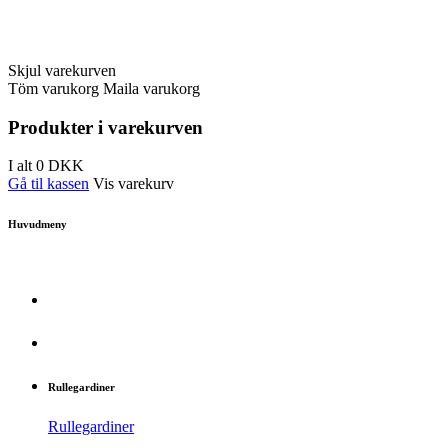
Skjul varekurven
Töm varukorg
Maila varukorg
Produkter i varekurven
I alt
0
DKK
Gå til kassen
Vis varekurv
Huvudmeny
Rullegardiner
Rullegardiner