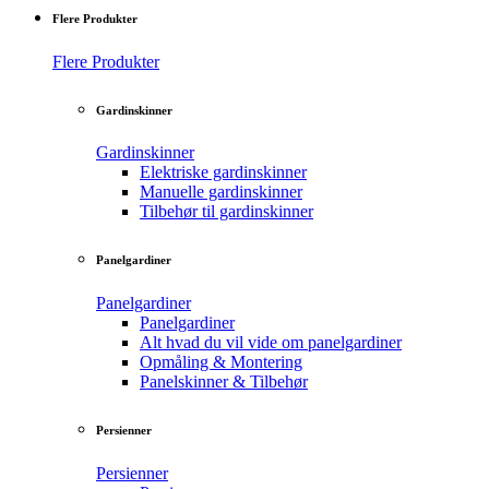
Flere Produkter
Flere Produkter
Gardinskinner
Gardinskinner
Elektriske gardinskinner
Manuelle gardinskinner
Tilbehør til gardinskinner
Panelgardiner
Panelgardiner
Panelgardiner
Alt hvad du vil vide om panelgardiner
Opmåling & Montering
Panelskinner & Tilbehør
Persienner
Persienner