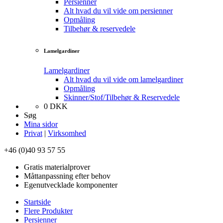
Persienner
Alt hvad du vil vide om persienner
Opmåling
Tilbehør & reservedele
Lamelgardiner
Lamelgardiner
Alt hvad du vil vide om lamelgardiner
Opmåling
Skinner/Stof/Tilbehør & Reservedele
0
DKK
Søg
Mina sidor
Privat
|
Virksomhed
+46 (0)40 93 57 55
Gratis materialprover
Måttanpassning efter behov
Egenutvecklade komponenter
Startside
Flere Produkter
Persienner