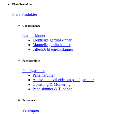
Flere Produkter
Flere Produkter
Gardinskinner
Gardinskinner
Elektriske gardinskinner
Manuelle gardinskinner
Tilbehør til gardinskinner
Panelgardiner
Panelgardiner
Panelgardiner
Alt hvad du vil vide om panelgardiner
Opmåling & Montering
Panelskinner & Tilbehør
Persienner
Persienner