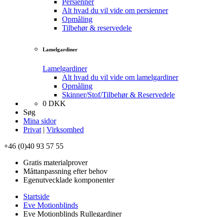
Persienner
Alt hvad du vil vide om persienner
Opmåling
Tilbehør & reservedele
Lamelgardiner
Lamelgardiner
Alt hvad du vil vide om lamelgardiner
Opmåling
Skinner/Stof/Tilbehør & Reservedele
0
DKK
Søg
Mina sidor
Privat
|
Virksomhed
+46 (0)40 93 57 55
Gratis materialprover
Måttanpassning efter behov
Egenutvecklade komponenter
Startside
Eve Motionblinds
Eve Motionblinds Rullegardiner