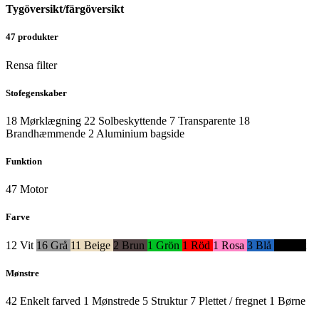
Tygöversikt/färgöversikt
47
produkter
Rensa filter
Stofegenskaber
18
Mørklægning
22
Solbeskyttende
7
Transparente
18
Brandhæmmende
2
Aluminium bagside
Funktion
47
Motor
Farve
12
Vit
16
Grå
11
Beige
2
Brun
1
Grön
1
Röd
1
Rosa
3
Blå
3
Svart
Mønstre
42
Enkelt farved
1
Mønstrede
5
Struktur
7
Plettet / fregnet
1
Børne