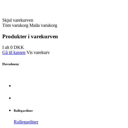
Skjul varekurven
Töm varukorg
Maila varukorg
Produkter i varekurven
I alt
0
DKK
Gå til kassen
Vis varekurv
Huvudmeny
Rullegardiner
Rullegardiner