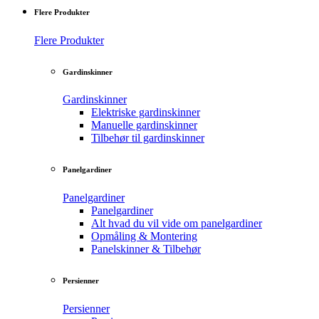
Flere Produkter
Flere Produkter
Gardinskinner
Gardinskinner
Elektriske gardinskinner
Manuelle gardinskinner
Tilbehør til gardinskinner
Panelgardiner
Panelgardiner
Panelgardiner
Alt hvad du vil vide om panelgardiner
Opmåling & Montering
Panelskinner & Tilbehør
Persienner
Persienner