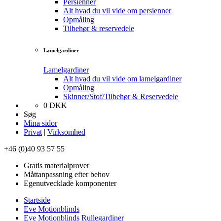
Persienner
Alt hvad du vil vide om persienner
Opmåling
Tilbehør & reservedele
Lamelgardiner
Lamelgardiner
Alt hvad du vil vide om lamelgardiner
Opmåling
Skinner/Stof/Tilbehør & Reservedele
0
DKK
Søg
Mina sidor
Privat
|
Virksomhed
+46 (0)40 93 57 55
Gratis materialprover
Måttanpassning efter behov
Egenutvecklade komponenter
Startside
Eve Motionblinds
Eve Motionblinds Rullegardiner