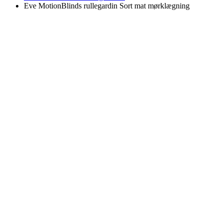
Eve MotionBlinds rullegardin Sort mat mørklægning