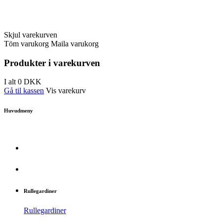
Skjul varekurven
Töm varukorg
Maila varukorg
Produkter i varekurven
I alt
0
DKK
Gå til kassen
Vis varekurv
Huvudmeny
Rullegardiner
Rullegardiner