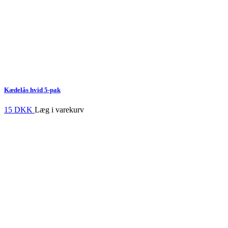
Kædelås hvid 5-pak
15 DKK
Læg i varekurv