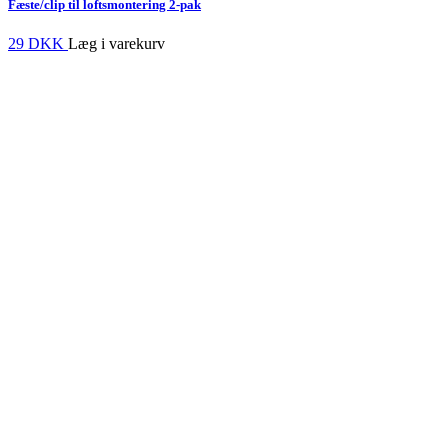
Fæste/clip til loftsmontering 2-pak
29 DKK
Læg i varekurv