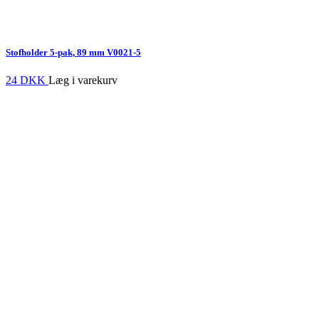
Stofholder 5-pak, 89 mm
V0021-5
24 DKK
Læg i varekurv