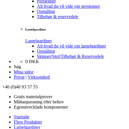
Persienner
Alt hvad du vil vide om persienner
Opmåling
Tilbehør & reservedele
Lamelgardiner
Lamelgardiner
Alt hvad du vil vide om lamelgardiner
Opmåling
Skinner/Stof/Tilbehør & Reservedele
0
DKK
Søg
Mina sidor
Privat
|
Virksomhed
+46 (0)40 93 57 55
Gratis materialprover
Måttanpassning efter behov
Egenutvecklade komponenter
Startside
Flere Produkter
Lamelgardiner