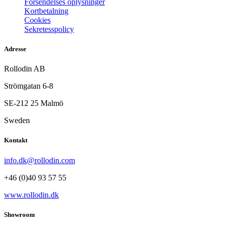
Forsendelses oplysninger
Kortbetalning
Cookies
Sekretesspolicy
Adresse
Rollodin AB
Strömgatan 6-8
SE-212 25 Malmö
Sweden
Kontakt
info.dk@rollodin.com
+46 (0)40 93 57 55
www.rollodin.dk
Showroom