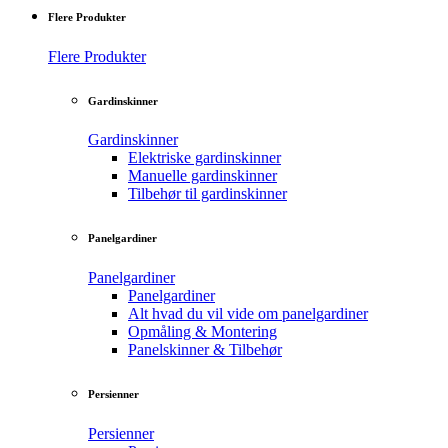
Flere Produkter
Flere Produkter
Gardinskinner
Gardinskinner
Elektriske gardinskinner
Manuelle gardinskinner
Tilbehør til gardinskinner
Panelgardiner
Panelgardiner
Panelgardiner
Alt hvad du vil vide om panelgardiner
Opmåling & Montering
Panelskinner & Tilbehør
Persienner
Persienner