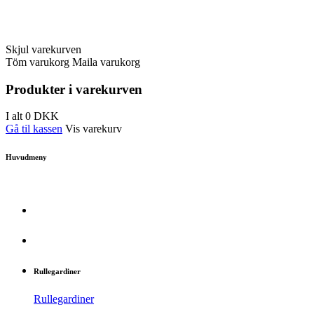
Skjul varekurven
Töm varukorg
Maila varukorg
Produkter i varekurven
I alt
0
DKK
Gå til kassen
Vis varekurv
Huvudmeny
Rullegardiner
Rullegardiner