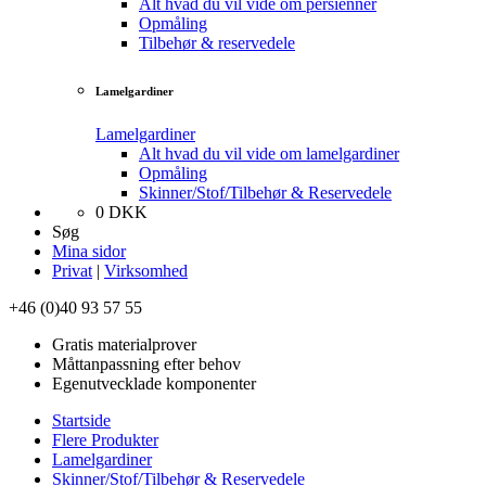
Alt hvad du vil vide om persienner
Opmåling
Tilbehør & reservedele
Lamelgardiner
Lamelgardiner
Alt hvad du vil vide om lamelgardiner
Opmåling
Skinner/Stof/Tilbehør & Reservedele
0
DKK
Søg
Mina sidor
Privat
|
Virksomhed
+46 (0)40 93 57 55
Gratis materialprover
Måttanpassning efter behov
Egenutvecklade komponenter
Startside
Flere Produkter
Lamelgardiner
Skinner/Stof/Tilbehør & Reservedele