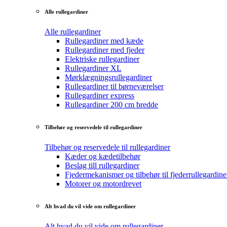
Alle rullegardiner
Alle rullegardiner
Rullegardiner med kæde
Rullegardiner med fjeder
Elektriske rullegardiner
Rullegardiner XL
Mørklægningsrullegardiner
Rullegardiner til børneværelser
Rullegardiner express
Rullegardiner 200 cm bredde
Tilbehør og reservedele til rullegardiner
Tilbehør og reservedele til rullegardiner
Kæder og kædetilbehør
Beslag till rullegardiner
Fjedermekanismer og tilbehør til fjederrullegardine
Motorer og motordrevet
Alt hvad du vil vide om rullegardiner
Alt hvad du vil vide om rullegardiner