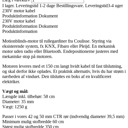
I lager. Leveringstid 1-2 dage
Bestillingsvare. Leveringstid3-4 uger
230V motor kabel
Produktinformation
Dokument
230V motor kabel
Produktinformation
Dokument
Produktinformation
Motionblinds-motor til rullegardiner fra Coulisse. Styring via
eksisterende system, fx KNX, Fibaro eller Pleijd. En mekanisk
motor uden radio eller Bluetooth. Endepositionerne justeres med
mekaniske stop på motoren.
Motoren leveres med et 150 cm langt hvidt kabel til fast tilslutning,
og skal derfor ikke oplades. Et praktisk alternativ, hvis du har strøm i
nærheden af ​​vinduet. Den tilsluttes en boks af en kvalificeret
elektriker.
Vægt og mål:
Længde inkl. tilbehør: 58 cm
Diameter: 35 mm
Vægt: 1250 g
Passer i vores 42 og 50 mm CTR rør (indvendig diameter 39,5 mm)
Minimum mulig stofbredde 60 cm
Størst mulig stofbredde 350 cm