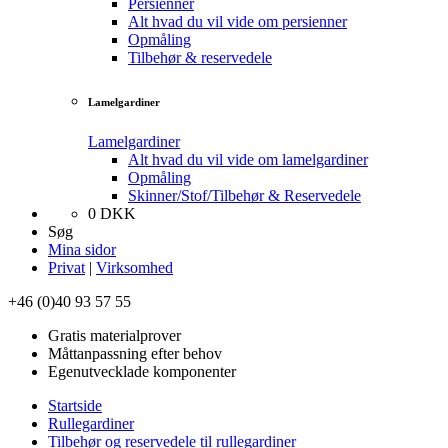
Persienner
Alt hvad du vil vide om persienner
Opmåling
Tilbehør & reservedele
Lamelgardiner
Lamelgardiner
Alt hvad du vil vide om lamelgardiner
Opmåling
Skinner/Stof/Tilbehør & Reservedele
0
DKK
Søg
Mina sidor
Privat
|
Virksomhed
+46 (0)40 93 57 55
Gratis materialprover
Måttanpassning efter behov
Egenutvecklade komponenter
Startside
Rullegardiner
Tilbehør og reservedele til rullegardiner