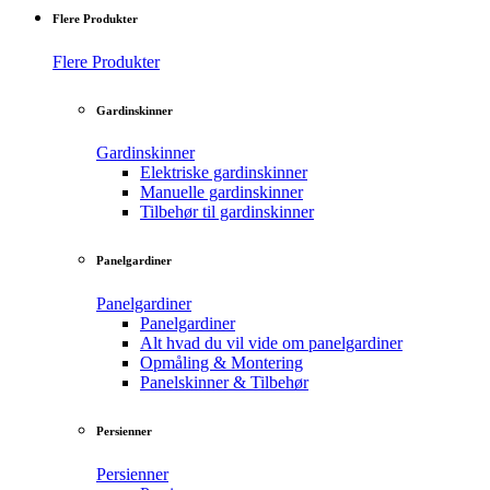
Flere Produkter
Flere Produkter
Gardinskinner
Gardinskinner
Elektriske gardinskinner
Manuelle gardinskinner
Tilbehør til gardinskinner
Panelgardiner
Panelgardiner
Panelgardiner
Alt hvad du vil vide om panelgardiner
Opmåling & Montering
Panelskinner & Tilbehør
Persienner
Persienner