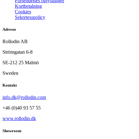
Forsendelses oplysninger
Kortbetalning
Cookies
Sekretesspolicy
Adresse
Rollodin AB
Strömgatan 6-8
SE-212 25 Malmö
Sweden
Kontakt
info.dk@rollodin.com
+46 (0)40 93 57 55
www.rollodin.dk
Showroom