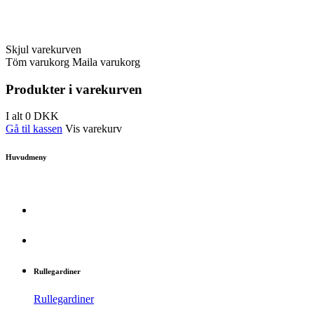
Skjul varekurven
Töm varukorg
Maila varukorg
Produkter i varekurven
I alt
0
DKK
Gå til kassen
Vis varekurv
Huvudmeny
Rullegardiner
Rullegardiner