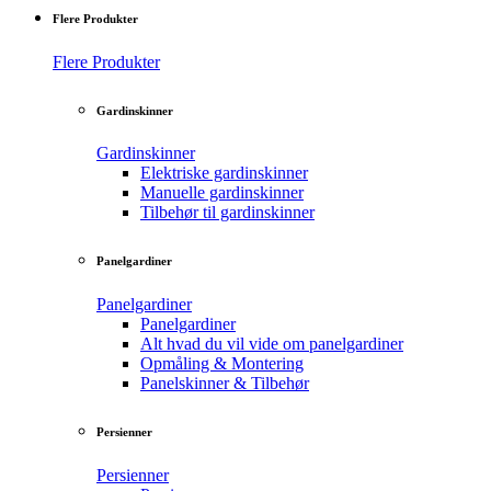
Flere Produkter
Flere Produkter
Gardinskinner
Gardinskinner
Elektriske gardinskinner
Manuelle gardinskinner
Tilbehør til gardinskinner
Panelgardiner
Panelgardiner
Panelgardiner
Alt hvad du vil vide om panelgardiner
Opmåling & Montering
Panelskinner & Tilbehør
Persienner
Persienner