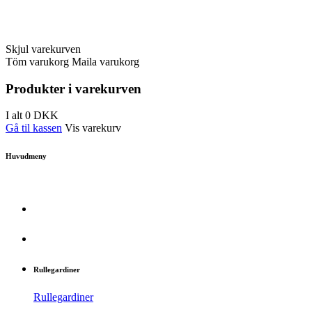
Skjul varekurven
Töm varukorg
Maila varukorg
Produkter i varekurven
I alt
0
DKK
Gå til kassen
Vis varekurv
Huvudmeny
Rullegardiner
Rullegardiner