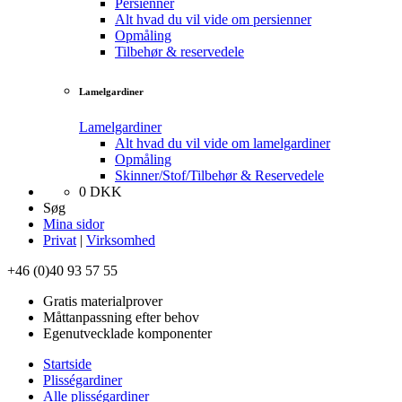
Persienner
Alt hvad du vil vide om persienner
Opmåling
Tilbehør & reservedele
Lamelgardiner
Lamelgardiner
Alt hvad du vil vide om lamelgardiner
Opmåling
Skinner/Stof/Tilbehør & Reservedele
0
DKK
Søg
Mina sidor
Privat
|
Virksomhed
+46 (0)40 93 57 55
Gratis materialprover
Måttanpassning efter behov
Egenutvecklade komponenter
Startside
Plisségardiner
Alle plisségardiner