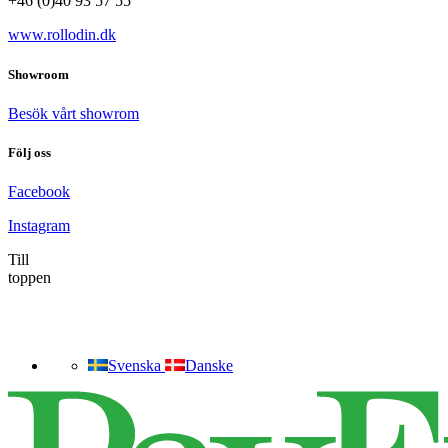
+46 (0)40 93 57 55
www.rollodin.dk
Showroom
Besök vårt showrom
Följ oss
Facebook
Instagram
Till
toppen
Svenska
Danske