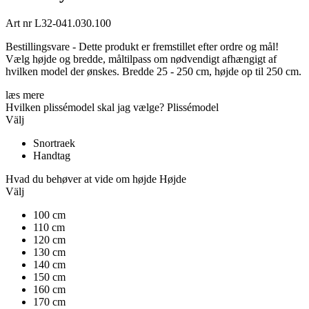
Art nr
L32-041.030.100
Bestillingsvare - Dette produkt er fremstillet efter ordre og mål!
Vælg højde og bredde, måltilpass om nødvendigt afhængigt af
hvilken model der ønskes. Bredde 25 - 250 cm, højde op til 250 cm.
læs mere
Hvilken plissémodel skal jag vælge?
Plissémodel
Välj
Snortraek
Handtag
Hvad du behøver at vide om højde
Højde
Välj
100 cm
110 cm
120 cm
130 cm
140 cm
150 cm
160 cm
170 cm