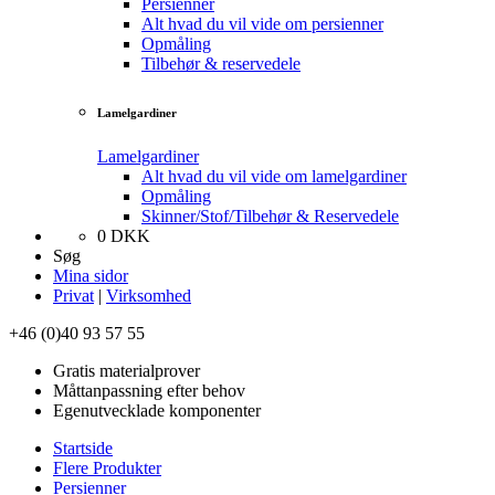
Persienner
Alt hvad du vil vide om persienner
Opmåling
Tilbehør & reservedele
Lamelgardiner
Lamelgardiner
Alt hvad du vil vide om lamelgardiner
Opmåling
Skinner/Stof/Tilbehør & Reservedele
0
DKK
Søg
Mina sidor
Privat
|
Virksomhed
+46 (0)40 93 57 55
Gratis materialprover
Måttanpassning efter behov
Egenutvecklade komponenter
Startside
Flere Produkter
Persienner