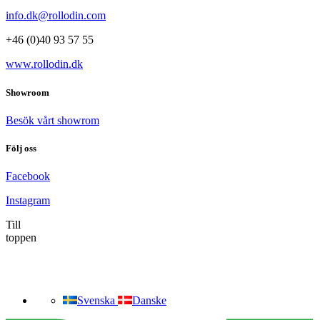
info.dk@rollodin.com
+46 (0)40 93 57 55
www.rollodin.dk
Showroom
Besök vårt showrom
Följ oss
Facebook
Instagram
Till
toppen
Svenska
Danske