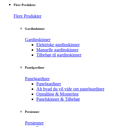
Flere Produkter
Flere Produkter
Gardinskinner
Gardinskinner
Elektriske gardinskinner
Manuelle gardinskinner
Tilbehør til gardinskinner
Panelgardiner
Panelgardiner
Panelgardiner
Alt hvad du vil vide om panelgardiner
Opmåling & Montering
Panelskinner & Tilbehør
Persienner
Persienner