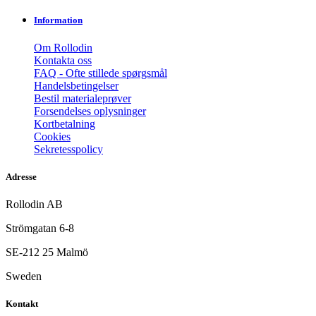
Information
Om Rollodin
Kontakta oss
FAQ - Ofte stillede spørgsmål
Handelsbetingelser
Bestil materialeprøver
Forsendelses oplysninger
Kortbetalning
Cookies
Sekretesspolicy
Adresse
Rollodin AB
Strömgatan 6-8
SE-212 25 Malmö
Sweden
Kontakt