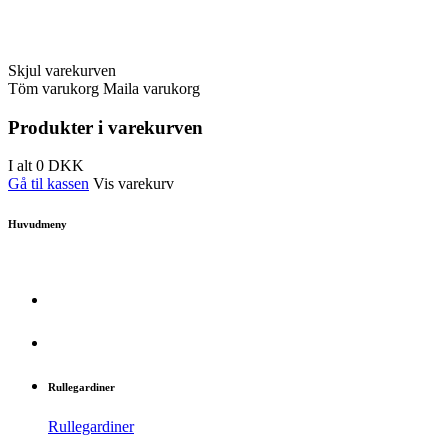
Skjul varekurven
Töm varukorg
Maila varukorg
Produkter i varekurven
I alt
0
DKK
Gå til kassen
Vis varekurv
Huvudmeny
Rullegardiner
Rullegardiner