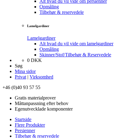
Alt hvad du vil vide om persienner
Opmåling
Tilbehør & reservedele
Lamelgardiner
Lamelgardiner
Alt hvad du vil vide om lamelgardiner
Opmåling
Skinner/Stof/Tilbehør & Reservedele
0
DKK
Søg
Mina sidor
Privat
|
Virksomhed
+46 (0)40 93 57 55
Gratis materialprover
Måttanpassning efter behov
Egenutvecklade komponenter
Startside
Flere Produkter
Persienner
Tilbehør & reservedele