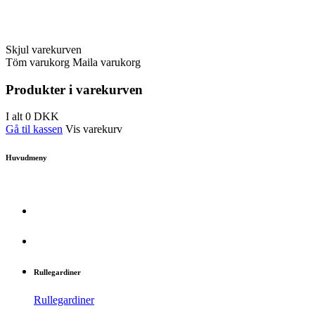
Skjul varekurven
Töm varukorg
Maila varukorg
Produkter i varekurven
I alt
0
DKK
Gå til kassen
Vis varekurv
Huvudmeny
Rullegardiner
Rullegardiner