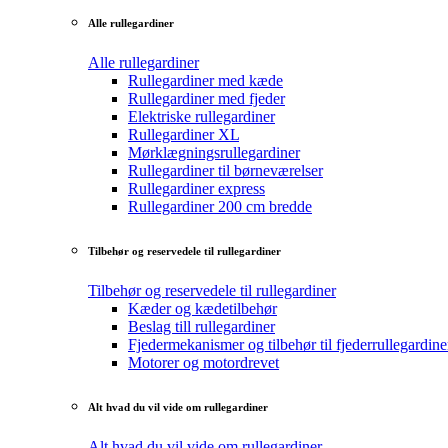
Alle rullegardiner
Alle rullegardiner
Rullegardiner med kæde
Rullegardiner med fjeder
Elektriske rullegardiner
Rullegardiner XL
Mørklægningsrullegardiner
Rullegardiner til børneværelser
Rullegardiner express
Rullegardiner 200 cm bredde
Tilbehør og reservedele til rullegardiner
Tilbehør og reservedele til rullegardiner
Kæder og kædetilbehør
Beslag till rullegardiner
Fjedermekanismer og tilbehør til fjederrullegardine
Motorer og motordrevet
Alt hvad du vil vide om rullegardiner
Alt hvad du vil vide om rullegardiner