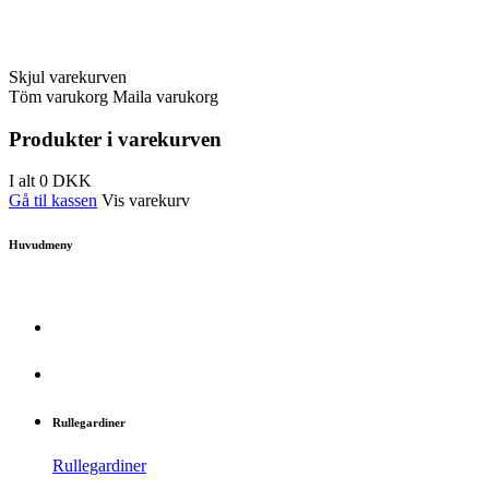
Skjul varekurven
Töm varukorg
Maila varukorg
Produkter i varekurven
I alt
0
DKK
Gå til kassen
Vis varekurv
Huvudmeny
Rullegardiner
Rullegardiner