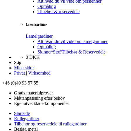
Alt hvad du vil vide om persienner
Opmåling
Tilbehør & reservedele
Lamelgardiner
Lamelgardiner
Alt hvad du vil vide om lamelgardiner
Opmåling
Skinner/Stof/Tilbehør & Reservedele
0
DKK
Søg
Mina sidor
Privat
|
Virksomhed
+46 (0)40 93 57 55
Gratis materialprover
Måttanpassning efter behov
Egenutvecklade komponenter
Startside
Rullegardiner
Tilbehør og reservedele til rullegardiner
Beslag metal