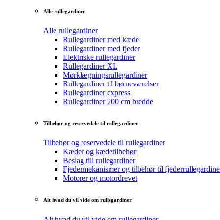
Alle rullegardiner
Alle rullegardiner
Rullegardiner med kæde
Rullegardiner med fjeder
Elektriske rullegardiner
Rullegardiner XL
Mørklægningsrullegardiner
Rullegardiner til børneværelser
Rullegardiner express
Rullegardiner 200 cm bredde
Tilbehør og reservedele til rullegardiner
Tilbehør og reservedele til rullegardiner
Kæder og kædetilbehør
Beslag till rullegardiner
Fjedermekanismer og tilbehør til fjederrullegardine
Motorer og motordrevet
Alt hvad du vil vide om rullegardiner
Alt hvad du vil vide om rullegardiner