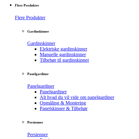
Flere Produkter
Flere Produkter
Gardinskinner
Gardinskinner
Elektriske gardinskinner
Manuelle gardinskinner
Tilbehør til gardinskinner
Panelgardiner
Panelgardiner
Panelgardiner
Alt hvad du vil vide om panelgardiner
Opmåling & Montering
Panelskinner & Tilbehør
Persienner
Persienner