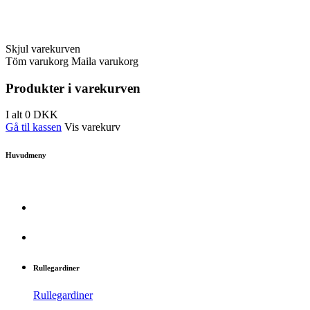
Skjul varekurven
Töm varukorg
Maila varukorg
Produkter i varekurven
I alt
0
DKK
Gå til kassen
Vis varekurv
Huvudmeny
Rullegardiner
Rullegardiner