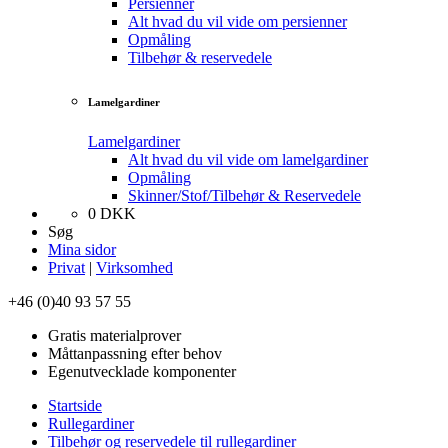
Persienner
Alt hvad du vil vide om persienner
Opmåling
Tilbehør & reservedele
Lamelgardiner
Lamelgardiner
Alt hvad du vil vide om lamelgardiner
Opmåling
Skinner/Stof/Tilbehør & Reservedele
0
DKK
Søg
Mina sidor
Privat
|
Virksomhed
+46 (0)40 93 57 55
Gratis materialprover
Måttanpassning efter behov
Egenutvecklade komponenter
Startside
Rullegardiner
Tilbehør og reservedele til rullegardiner