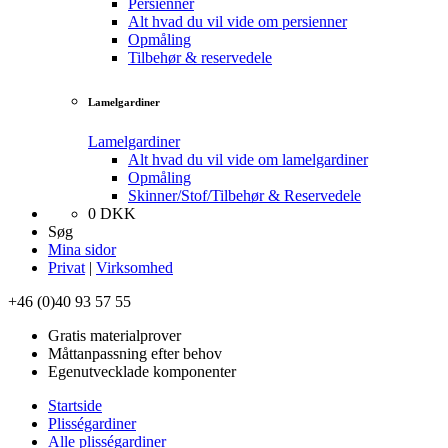
Persienner
Alt hvad du vil vide om persienner
Opmåling
Tilbehør & reservedele
Lamelgardiner
Lamelgardiner
Alt hvad du vil vide om lamelgardiner
Opmåling
Skinner/Stof/Tilbehør & Reservedele
0
DKK
Søg
Mina sidor
Privat
|
Virksomhed
+46 (0)40 93 57 55
Gratis materialprover
Måttanpassning efter behov
Egenutvecklade komponenter
Startside
Plisségardiner
Alle plisségardiner