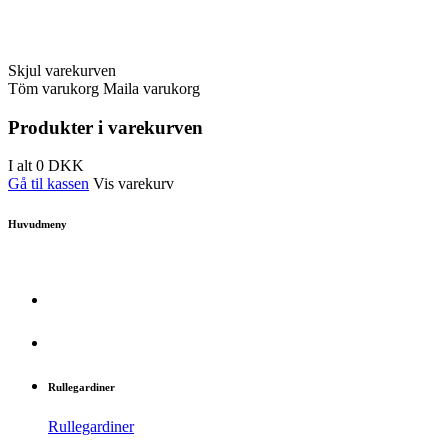
Skjul varekurven
Töm varukorg
Maila varukorg
Produkter i varekurven
I alt
0
DKK
Gå til kassen
Vis varekurv
Huvudmeny
Rullegardiner
Rullegardiner