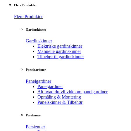
Flere Produkter
Flere Produkter
Gardinskinner
Gardinskinner
Elektriske gardinskinner
Manuelle gardinskinner
Tilbehør til gardinskinner
Panelgardiner
Panelgardiner
Panelgardiner
Alt hvad du vil vide om panelgardiner
Opmåling & Montering
Panelskinner & Tilbehør
Persienner
Persienner