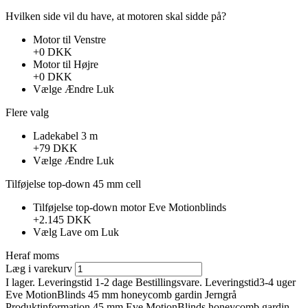
Hvilken side vil du have, at motoren skal sidde på?
Motor til Venstre
+0 DKK
Motor til Højre
+0 DKK
Vælge
Ændre
Luk
Flere valg
Ladekabel 3 m
+79 DKK
Vælge
Ændre
Luk
Tilføjelse top-down 45 mm cell
Tilføjelse top-down motor Eve Motionblinds
+2.145 DKK
Vælg
Lave om
Luk
Heraf moms
Læg i varekurv
I lager. Leveringstid 1-2 dage
Bestillingsvare. Leveringstid3-4 uger
Eve MotionBlinds 45 mm honeycomb gardin Jerngrå
Produktinformation
45 mm Eve MotionBlinds honeycomb gardin