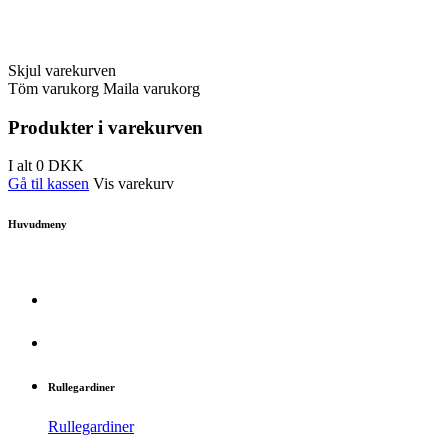
Skjul varekurven
Töm varukorg
Maila varukorg
Produkter i varekurven
I alt
0
DKK
Gå til kassen
Vis varekurv
Huvudmeny
Rullegardiner
Rullegardiner