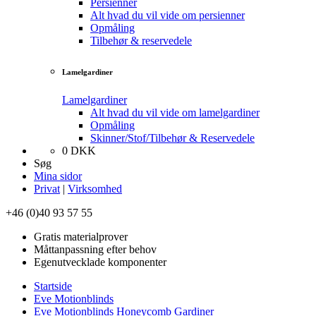
Persienner
Alt hvad du vil vide om persienner
Opmåling
Tilbehør & reservedele
Lamelgardiner
Lamelgardiner
Alt hvad du vil vide om lamelgardiner
Opmåling
Skinner/Stof/Tilbehør & Reservedele
0
DKK
Søg
Mina sidor
Privat
|
Virksomhed
+46 (0)40 93 57 55
Gratis materialprover
Måttanpassning efter behov
Egenutvecklade komponenter
Startside
Eve Motionblinds
Eve Motionblinds Honeycomb Gardiner