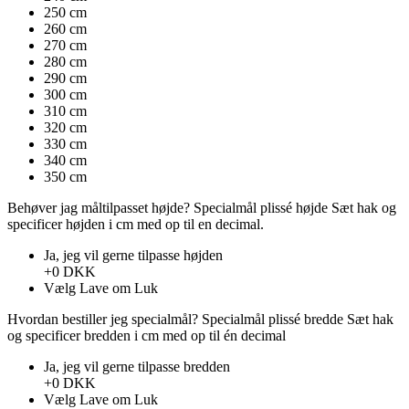
250 cm
260 cm
270 cm
280 cm
290 cm
300 cm
310 cm
320 cm
330 cm
340 cm
350 cm
Behøver jag måltilpasset højde?
Specialmål plissé højde
Sæt hak ​​og
specificer højden i cm med op til en decimal.
Ja, jeg vil gerne tilpasse højden
+0 DKK
Vælg
Lave om
Luk
Hvordan bestiller jeg specialmål?
Specialmål plissé bredde
Sæt hak ​​
og specificer bredden i cm med op til én decimal
Ja, jeg vil gerne tilpasse bredden
+0 DKK
Vælg
Lave om
Luk