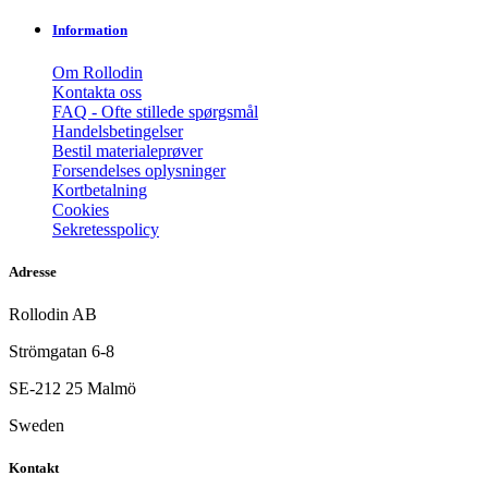
Information
Om Rollodin
Kontakta oss
FAQ - Ofte stillede spørgsmål
Handelsbetingelser
Bestil materialeprøver
Forsendelses oplysninger
Kortbetalning
Cookies
Sekretesspolicy
Adresse
Rollodin AB
Strömgatan 6-8
SE-212 25 Malmö
Sweden
Kontakt