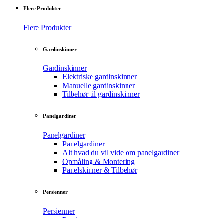
Flere Produkter
Flere Produkter
Gardinskinner
Gardinskinner
Elektriske gardinskinner
Manuelle gardinskinner
Tilbehør til gardinskinner
Panelgardiner
Panelgardiner
Panelgardiner
Alt hvad du vil vide om panelgardiner
Opmåling & Montering
Panelskinner & Tilbehør
Persienner
Persienner