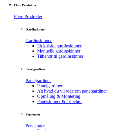
Flere Produkter
Flere Produkter
Gardinskinner
Gardinskinner
Elektriske gardinskinner
Manuelle gardinskinner
Tilbehør til gardinskinner
Panelgardiner
Panelgardiner
Panelgardiner
Alt hvad du vil vide om panelgardiner
Opmåling & Montering
Panelskinner & Tilbehør
Persienner
Persienner