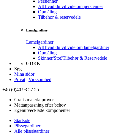
Persienner
Alt hvad du vil vide om persienner
Opmåling
Tilbehør & reservedele
Lamelgardiner
Lamelgardiner
Alt hvad du vil vide om lamelgardiner
Opmåling
Skinner/Stof/Tilbehør & Reservedele
0
DKK
Søg
Mina sidor
Privat
|
Virksomhed
+46 (0)40 93 57 55
Gratis materialprover
Måttanpassning efter behov
Egenutvecklade komponenter
Startside
Plisségardiner
Alle plisségardiner