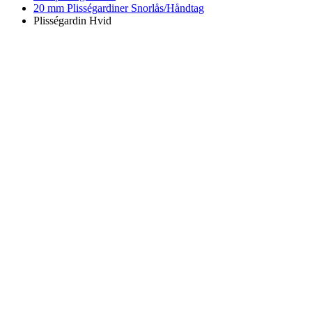
20 mm Plisségardiner Snorlås/Håndtag
Plisségardin Hvid