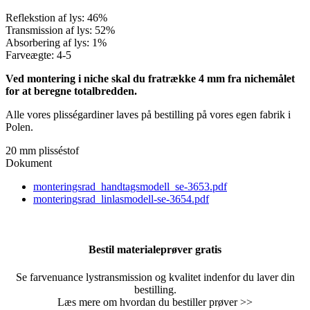
Reflekstion af lys: 46%
Transmission af lys: 52%
Absorbering af lys: 1%
Farveægte: 4-5
Ved montering i niche skal du fratrække 4 mm fra nichemålet
for at beregne totalbredden.
Alle vores plisségardiner laves på bestilling på vores egen fabrik i
Polen.
20 mm plisséstof
Dokument
monteringsrad_handtagsmodell_se-3653.pdf
monteringsrad_linlasmodell-se-3654.pdf
Bestil materialeprøver gratis
Se farvenuance lystransmission og kvalitet indenfor du laver din
bestilling.
Læs mere om hvordan du bestiller prøver >>