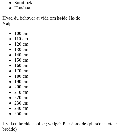
Snortraek
Handtag
Hvad du behøver at vide om højde
Højde
Välj
100 cm
110 cm
120 cm
130 cm
140 cm
150 cm
160 cm
170 cm
180 cm
190 cm
200 cm
210 cm
220 cm
230 cm
240 cm
250 cm
Hvilken bredde skal jeg vælge?
Plissébredde
(plisséens totale
bredde)