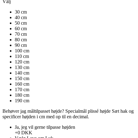
Välj
30 cm
40 cm
50 cm
60 cm
70 cm
80 cm
90 cm
100 cm
110 cm
120 cm
130 cm
140 cm
150 cm
160 cm
170 cm
180 cm
190 cm
Behøver jag måltilpasset højde?
Specialmål plissé højde
Sæt hak ​​og
specificer højden i cm med op til en decimal.
Ja, jeg vil gerne tilpasse højden
+0 DKK