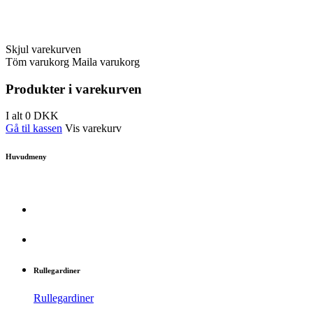
Skjul varekurven
Töm varukorg
Maila varukorg
Produkter i varekurven
I alt
0
DKK
Gå til kassen
Vis varekurv
Huvudmeny
Rullegardiner
Rullegardiner