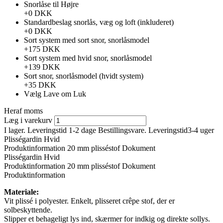
Snorlåse til Højre
+0 DKK
Standardbeslag snorlås, væg og loft (inkluderet)
+0 DKK
Sort system med sort snor, snorlåsmodel
+175 DKK
Sort system med hvid snor, snorlåsmodel
+139 DKK
Sort snor, snorlåsmodel (hvidt system)
+35 DKK
Vælg
Lave om
Luk
Heraf moms
Læg i varekurv
I lager. Leveringstid 1-2 dage
Bestillingsvare. Leveringstid3-4 uger
Plisségardin Hvid
Produktinformation
20 mm plisséstof
Dokument
Plisségardin Hvid
Produktinformation
20 mm plisséstof
Dokument
Produktinformation
Materiale:
Vit plissé i polyester. Enkelt, plisseret crêpe stof, der er
solbeskyttende.
Slipper et behageligt lys ind, skærmer for indkig og direkte sollys.