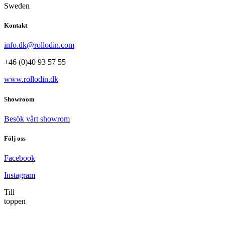
Sweden
Kontakt
info.dk@rollodin.com
+46 (0)40 93 57 55
www.rollodin.dk
Showroom
Besök vårt showrom
Följ oss
Facebook
Instagram
Till
toppen