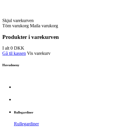
Skjul varekurven
Töm varukorg
Maila varukorg
Produkter i varekurven
I alt
0
DKK
Gå til kassen
Vis varekurv
Huvudmeny
Rullegardiner
Rullegardiner