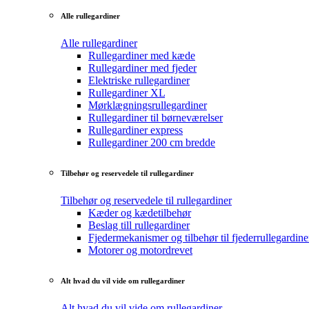
Alle rullegardiner
Alle rullegardiner
Rullegardiner med kæde
Rullegardiner med fjeder
Elektriske rullegardiner
Rullegardiner XL
Mørklægningsrullegardiner
Rullegardiner til børneværelser
Rullegardiner express
Rullegardiner 200 cm bredde
Tilbehør og reservedele til rullegardiner
Tilbehør og reservedele til rullegardiner
Kæder og kædetilbehør
Beslag till rullegardiner
Fjedermekanismer og tilbehør til fjederrullegardine
Motorer og motordrevet
Alt hvad du vil vide om rullegardiner
Alt hvad du vil vide om rullegardiner