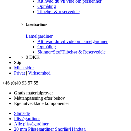
Alt hvad du vil vide om persienner
Opmåling
Tilbehør & reservedele
Lamelgardiner
Lamelgardiner
Alt hvad du vil vide om lamelgardiner
Opmåling
Skinner/Stof/Tilbehør & Reservedele
0
DKK
Søg
Mina sidor
Privat
|
Virksomhed
+46 (0)40 93 57 55
Gratis materialprover
Måttanpassning efter behov
Egenutvecklade komponenter
Startside
Plisségardiner
Alle plisségardiner
20 mm Plisségardiner Snorlås/Håndtag