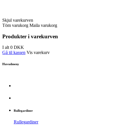
Skjul varekurven
Töm varukorg
Maila varukorg
Produkter i varekurven
I alt
0
DKK
Gå til kassen
Vis varekurv
Huvudmeny
Rullegardiner
Rullegardiner