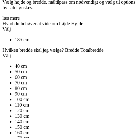
Vælg højde og bredde, måltilpass om nødvendigt og vælg til options
hvis det ønskes.
læs mere
Hvad du behøver at vide om højde
Højde
Välj
185 cm
Hvilken bredde skal jeg vælge?
Bredde
Totalbredde
Välj
40 cm
50 cm
60 cm
70 cm
80 cm
90 cm
100 cm
110 cm
120 cm
130 cm
140 cm
150 cm
160 cm