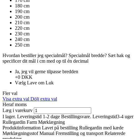
170 cm
180 cm
190 cm
200 cm
210 cm
220 cm
230 cm
240 cm
250 cm
Hvordan bestiller jeg specialmål?
Specialmål bredde?
Sæt hak ​​og
specificer dit mål i cm med op til én decimal
Ja, jeg vil gerne tilpasse bredden
+0 DKK
Vælg
Lave om
Luk
Fler val
Visa extra val
Dölj extra val
Heraf moms
Læg i varekurv
I lager. Leveringstid 1-2 dage
Bestillingsvare. Leveringstid3-4 uger
Rullegardin Farm Mørklægning
Produktinformation
Lavet på bestilling
Rullegardin med kæde
Mørklægningsstof
Manual
Fremstilling og transport
Relaterede
produkter