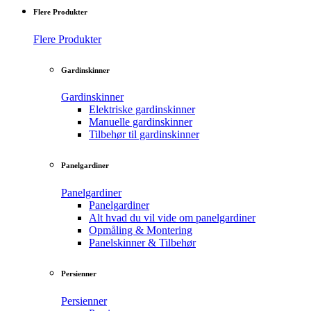
Flere Produkter
Flere Produkter
Gardinskinner
Gardinskinner
Elektriske gardinskinner
Manuelle gardinskinner
Tilbehør til gardinskinner
Panelgardiner
Panelgardiner
Panelgardiner
Alt hvad du vil vide om panelgardiner
Opmåling & Montering
Panelskinner & Tilbehør
Persienner
Persienner