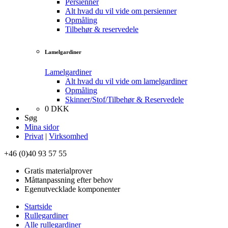
Persienner
Alt hvad du vil vide om persienner
Opmåling
Tilbehør & reservedele
Lamelgardiner
Lamelgardiner
Alt hvad du vil vide om lamelgardiner
Opmåling
Skinner/Stof/Tilbehør & Reservedele
0
DKK
Søg
Mina sidor
Privat
|
Virksomhed
+46 (0)40 93 57 55
Gratis materialprover
Måttanpassning efter behov
Egenutvecklade komponenter
Startside
Rullegardiner
Alle rullegardiner