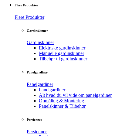
Flere Produkter
Flere Produkter
Gardinskinner
Gardinskinner
Elektriske gardinskinner
Manuelle gardinskinner
Tilbehør til gardinskinner
Panelgardiner
Panelgardiner
Panelgardiner
Alt hvad du vil vide om panelgardiner
Opmåling & Montering
Panelskinner & Tilbehør
Persienner
Persienner