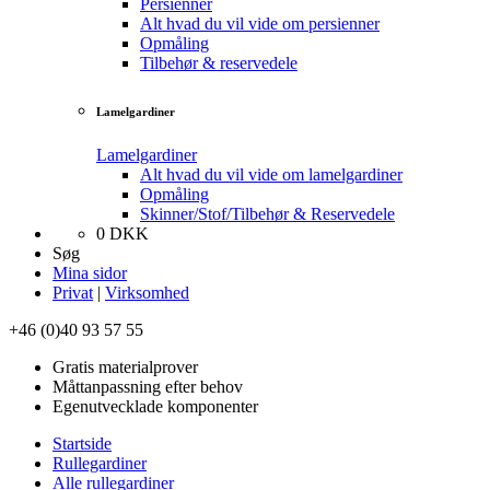
Persienner
Alt hvad du vil vide om persienner
Opmåling
Tilbehør & reservedele
Lamelgardiner
Lamelgardiner
Alt hvad du vil vide om lamelgardiner
Opmåling
Skinner/Stof/Tilbehør & Reservedele
0
DKK
Søg
Mina sidor
Privat
|
Virksomhed
+46 (0)40 93 57 55
Gratis materialprover
Måttanpassning efter behov
Egenutvecklade komponenter
Startside
Rullegardiner
Alle rullegardiner