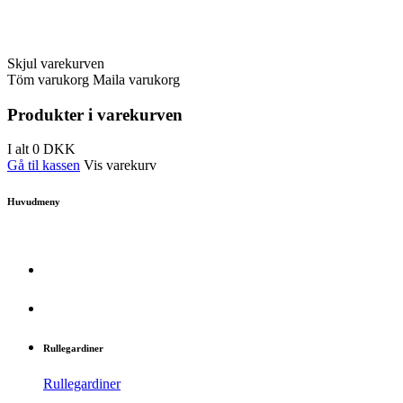
Skjul varekurven
Töm varukorg
Maila varukorg
Produkter i varekurven
I alt
0
DKK
Gå til kassen
Vis varekurv
Huvudmeny
Rullegardiner
Rullegardiner