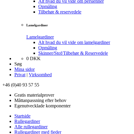
Alt hvad du vil vide om persienner
Opmåling
Tilbehør & reservedele
Lamelgardiner
Lamelgardiner
Alt hvad du vil vide om lamelgardiner
Opmåling
Skinner/Stof/Tilbehør & Reservedele
0
DKK
Søg
Mina sidor
Privat
|
Virksomhed
+46 (0)40 93 57 55
Gratis materialprover
Måttanpassning efter behov
Egenutvecklade komponenter
Startside
Rullegardiner
Alle rullegardiner
Rullegardiner med fjeder