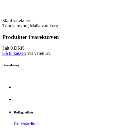
Skjul varekurven
Töm varukorg
Maila varukorg
Produkter i varekurven
I alt
0
DKK
Gå til kassen
Vis varekurv
Huvudmeny
Rullegardiner
Rullegardiner