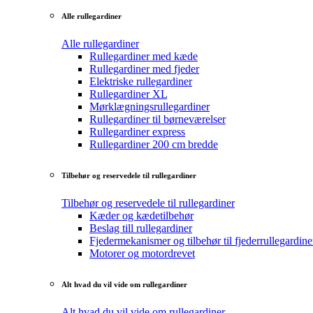
Alle rullegardiner
Alle rullegardiner
Rullegardiner med kæde
Rullegardiner med fjeder
Elektriske rullegardiner
Rullegardiner XL
Mørklægningsrullegardiner
Rullegardiner til børneværelser
Rullegardiner express
Rullegardiner 200 cm bredde
Tilbehør og reservedele til rullegardiner
Tilbehør og reservedele til rullegardiner
Kæder og kædetilbehør
Beslag till rullegardiner
Fjedermekanismer og tilbehør til fjederrullegardine
Motorer og motordrevet
Alt hvad du vil vide om rullegardiner
Alt hvad du vil vide om rullegardiner