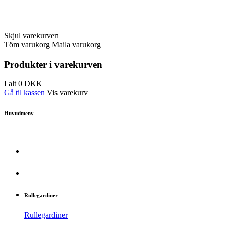
Skjul varekurven
Töm varukorg
Maila varukorg
Produkter i varekurven
I alt
0
DKK
Gå til kassen
Vis varekurv
Huvudmeny
Rullegardiner
Rullegardiner