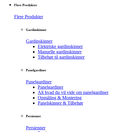
Flere Produkter
Flere Produkter
Gardinskinner
Gardinskinner
Elektriske gardinskinner
Manuelle gardinskinner
Tilbehør til gardinskinner
Panelgardiner
Panelgardiner
Panelgardiner
Alt hvad du vil vide om panelgardiner
Opmåling & Montering
Panelskinner & Tilbehør
Persienner
Persienner