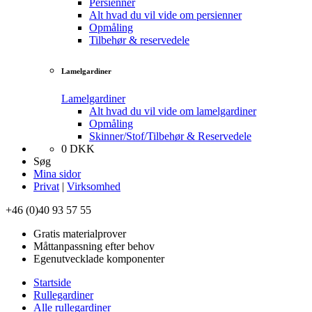
Persienner
Alt hvad du vil vide om persienner
Opmåling
Tilbehør & reservedele
Lamelgardiner
Lamelgardiner
Alt hvad du vil vide om lamelgardiner
Opmåling
Skinner/Stof/Tilbehør & Reservedele
0
DKK
Søg
Mina sidor
Privat
|
Virksomhed
+46 (0)40 93 57 55
Gratis materialprover
Måttanpassning efter behov
Egenutvecklade komponenter
Startside
Rullegardiner
Alle rullegardiner