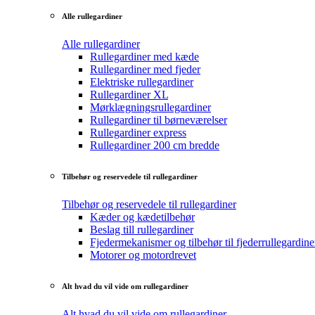
Alle rullegardiner
Alle rullegardiner
Rullegardiner med kæde
Rullegardiner med fjeder
Elektriske rullegardiner
Rullegardiner XL
Mørklægningsrullegardiner
Rullegardiner til børneværelser
Rullegardiner express
Rullegardiner 200 cm bredde
Tilbehør og reservedele til rullegardiner
Tilbehør og reservedele til rullegardiner
Kæder og kædetilbehør
Beslag till rullegardiner
Fjedermekanismer og tilbehør til fjederrullegardine
Motorer og motordrevet
Alt hvad du vil vide om rullegardiner
Alt hvad du vil vide om rullegardiner