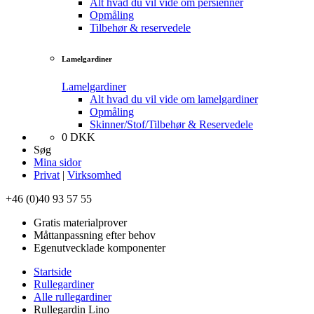
Alt hvad du vil vide om persienner
Opmåling
Tilbehør & reservedele
Lamelgardiner
Lamelgardiner
Alt hvad du vil vide om lamelgardiner
Opmåling
Skinner/Stof/Tilbehør & Reservedele
0
DKK
Søg
Mina sidor
Privat
|
Virksomhed
+46 (0)40 93 57 55
Gratis materialprover
Måttanpassning efter behov
Egenutvecklade komponenter
Startside
Rullegardiner
Alle rullegardiner
Rullegardin Lino