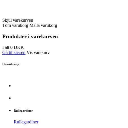
Skjul varekurven
Töm varukorg
Maila varukorg
Produkter i varekurven
I alt
0
DKK
Gå til kassen
Vis varekurv
Huvudmeny
Rullegardiner
Rullegardiner