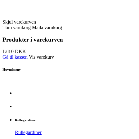
Skjul varekurven
Töm varukorg
Maila varukorg
Produkter i varekurven
I alt
0
DKK
Gå til kassen
Vis varekurv
Huvudmeny
Rullegardiner
Rullegardiner