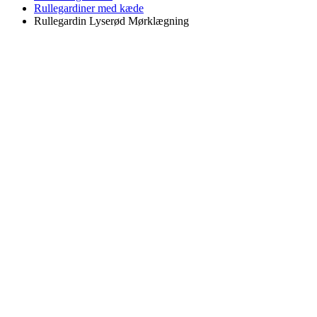
Rullegardiner med kæde
Rullegardin Lyserød Mørklægning