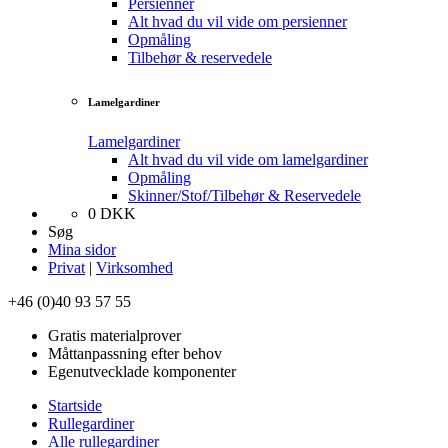
Persienner
Alt hvad du vil vide om persienner
Opmåling
Tilbehør & reservedele
Lamelgardiner
Lamelgardiner
Alt hvad du vil vide om lamelgardiner
Opmåling
Skinner/Stof/Tilbehør & Reservedele
0
DKK
Søg
Mina sidor
Privat
|
Virksomhed
+46 (0)40 93 57 55
Gratis materialprover
Måttanpassning efter behov
Egenutvecklade komponenter
Startside
Rullegardiner
Alle rullegardiner