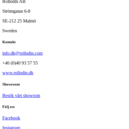
Rollodin AB
Strömgatan 6-8
SE-212 25 Malmö
Sweden
Kontakt
info.dk@rollodin.com
+46 (0)40 93 57 55
www.rollodin.dk
Showroom
Besök vårt showrom
Följ oss
Facebook
Instagram