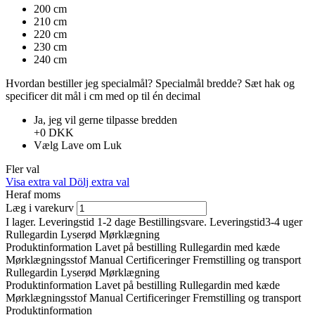
200 cm
210 cm
220 cm
230 cm
240 cm
Hvordan bestiller jeg specialmål?
Specialmål bredde?
Sæt hak ​​og
specificer dit mål i cm med op til én decimal
Ja, jeg vil gerne tilpasse bredden
+0 DKK
Vælg
Lave om
Luk
Fler val
Visa extra val
Dölj extra val
Heraf moms
Læg i varekurv
I lager. Leveringstid 1-2 dage
Bestillingsvare. Leveringstid3-4 uger
Rullegardin Lyserød Mørklægning
Produktinformation
Lavet på bestilling
Rullegardin med kæde
Mørklægningsstof
Manual
Certificeringer
Fremstilling og transport
Rullegardin Lyserød Mørklægning
Produktinformation
Lavet på bestilling
Rullegardin med kæde
Mørklægningsstof
Manual
Certificeringer
Fremstilling og transport
Produktinformation