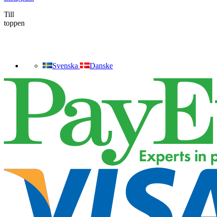
Till
toppen
Svenska
Danske