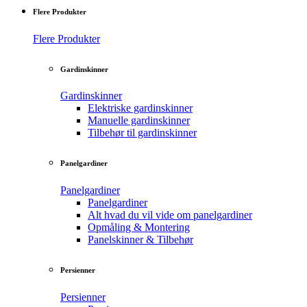
Flere Produkter
Flere Produkter
Gardinskinner
Gardinskinner
Elektriske gardinskinner
Manuelle gardinskinner
Tilbehør til gardinskinner
Panelgardiner
Panelgardiner
Panelgardiner
Alt hvad du vil vide om panelgardiner
Opmåling & Montering
Panelskinner & Tilbehør
Persienner
Persienner