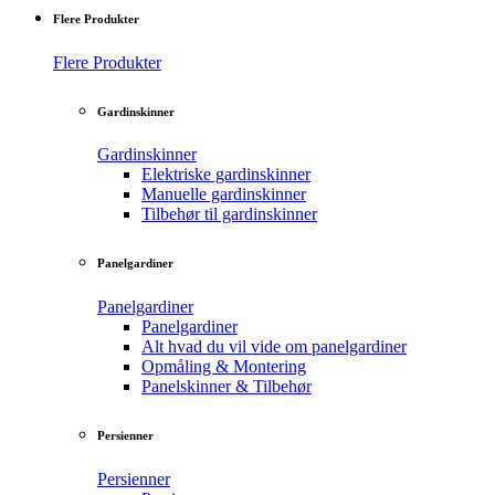
Flere Produkter
Flere Produkter
Gardinskinner
Gardinskinner
Elektriske gardinskinner
Manuelle gardinskinner
Tilbehør til gardinskinner
Panelgardiner
Panelgardiner
Panelgardiner
Alt hvad du vil vide om panelgardiner
Opmåling & Montering
Panelskinner & Tilbehør
Persienner
Persienner