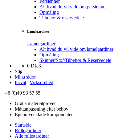
Persienner
Alt hvad du vil vide om persienner
Opmåling
Tilbehør & reservedele
Lamelgardiner
Lamelgardiner
Alt hvad du vil vide om lamelgardiner
Opmåling
Skinner/Stof/Tilbehør & Reservedele
0
DKK
Søg
Mina sidor
Privat
|
Virksomhed
+46 (0)40 93 57 55
Gratis materialprover
Måttanpassning efter behov
Egenutvecklade komponenter
Startside
Rullegardiner
Alle rullegardiner