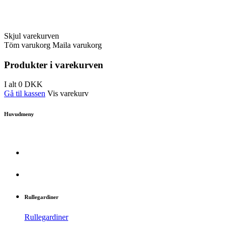
Skjul varekurven
Töm varukorg
Maila varukorg
Produkter i varekurven
I alt
0
DKK
Gå til kassen
Vis varekurv
Huvudmeny
Rullegardiner
Rullegardiner