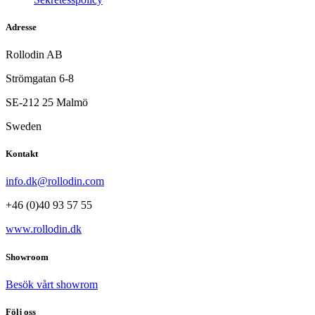
Adresse
Rollodin AB
Strömgatan 6-8
SE-212 25 Malmö
Sweden
Kontakt
info.dk@rollodin.com
+46 (0)40 93 57 55
www.rollodin.dk
Showroom
Besök vårt showrom
Följ oss