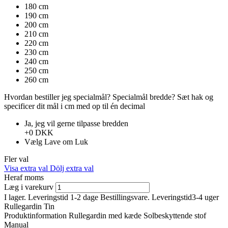
180 cm
190 cm
200 cm
210 cm
220 cm
230 cm
240 cm
250 cm
260 cm
Hvordan bestiller jeg specialmål?
Specialmål bredde?
Sæt hak ​​og
specificer dit mål i cm med op til én decimal
Ja, jeg vil gerne tilpasse bredden
+0 DKK
Vælg
Lave om
Luk
Fler val
Visa extra val
Dölj extra val
Heraf moms
Læg i varekurv
I lager. Leveringstid 1-2 dage
Bestillingsvare. Leveringstid3-4 uger
Rullegardin Tin
Produktinformation
Rullegardin med kæde
Solbeskyttende stof
Manual