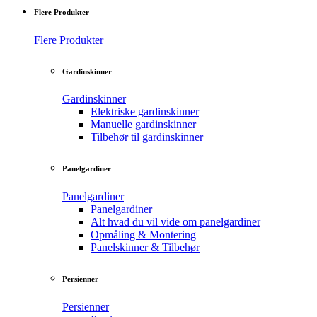
Flere Produkter
Flere Produkter
Gardinskinner
Gardinskinner
Elektriske gardinskinner
Manuelle gardinskinner
Tilbehør til gardinskinner
Panelgardiner
Panelgardiner
Panelgardiner
Alt hvad du vil vide om panelgardiner
Opmåling & Montering
Panelskinner & Tilbehør
Persienner
Persienner