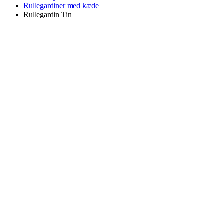
Rullegardiner med kæde
Rullegardin Tin