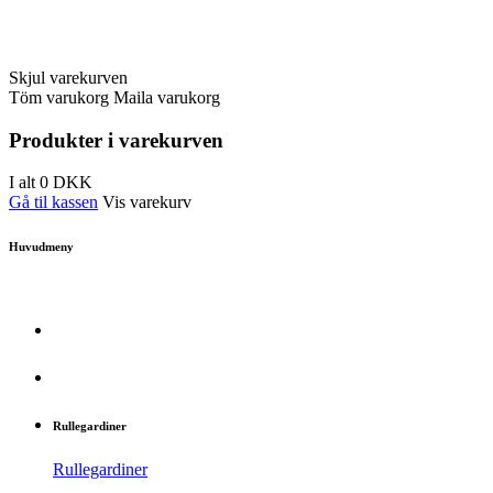
Skjul varekurven
Töm varukorg
Maila varukorg
Produkter i varekurven
I alt
0
DKK
Gå til kassen
Vis varekurv
Huvudmeny
Rullegardiner
Rullegardiner