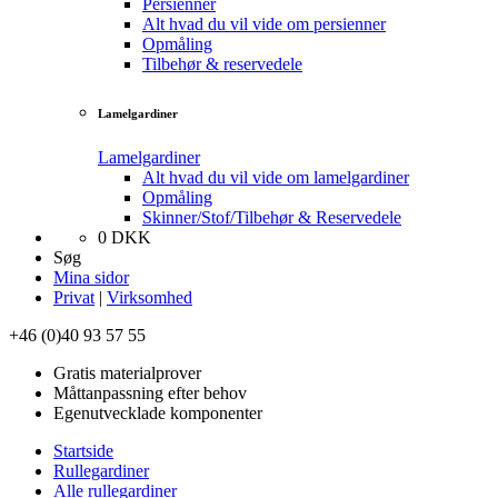
Persienner
Alt hvad du vil vide om persienner
Opmåling
Tilbehør & reservedele
Lamelgardiner
Lamelgardiner
Alt hvad du vil vide om lamelgardiner
Opmåling
Skinner/Stof/Tilbehør & Reservedele
0
DKK
Søg
Mina sidor
Privat
|
Virksomhed
+46 (0)40 93 57 55
Gratis materialprover
Måttanpassning efter behov
Egenutvecklade komponenter
Startside
Rullegardiner
Alle rullegardiner