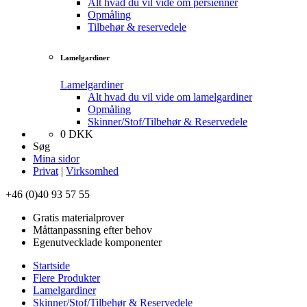
Alt hvad du vil vide om persienner
Opmåling
Tilbehør & reservedele
Lamelgardiner
Lamelgardiner
Alt hvad du vil vide om lamelgardiner
Opmåling
Skinner/Stof/Tilbehør & Reservedele
0
DKK
Søg
Mina sidor
Privat
|
Virksomhed
+46 (0)40 93 57 55
Gratis materialprover
Måttanpassning efter behov
Egenutvecklade komponenter
Startside
Flere Produkter
Lamelgardiner
Skinner/Stof/Tilbehør & Reservedele