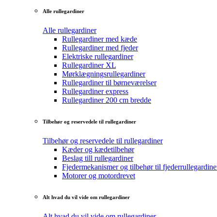
Alle rullegardiner
Alle rullegardiner
Rullegardiner med kæde
Rullegardiner med fjeder
Elektriske rullegardiner
Rullegardiner XL
Mørklægningsrullegardiner
Rullegardiner til børneværelser
Rullegardiner express
Rullegardiner 200 cm bredde
Tilbehør og reservedele til rullegardiner
Tilbehør og reservedele til rullegardiner
Kæder og kædetilbehør
Beslag till rullegardiner
Fjedermekanismer og tilbehør til fjederrullegardine
Motorer og motordrevet
Alt hvad du vil vide om rullegardiner
Alt hvad du vil vide om rullegardiner