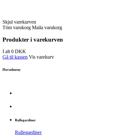
Skjul varekurven
Töm varukorg
Maila varukorg
Produkter i varekurven
I alt
0
DKK
Gå til kassen
Vis varekurv
Huvudmeny
Rullegardiner
Rullegardiner