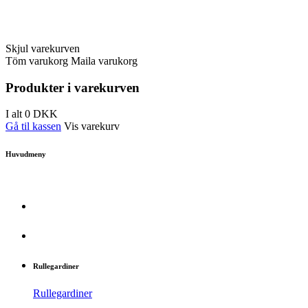
Skjul varekurven
Töm varukorg
Maila varukorg
Produkter i varekurven
I alt
0
DKK
Gå til kassen
Vis varekurv
Huvudmeny
Rullegardiner
Rullegardiner