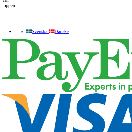
Till
toppen
Svenska
Danske