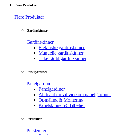
Flere Produkter
Flere Produkter
Gardinskinner
Gardinskinner
Elektriske gardinskinner
Manuelle gardinskinner
Tilbehør til gardinskinner
Panelgardiner
Panelgardiner
Panelgardiner
Alt hvad du vil vide om panelgardiner
Opmåling & Montering
Panelskinner & Tilbehør
Persienner
Persienner