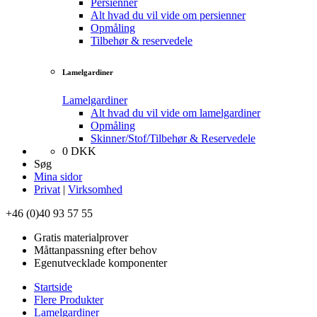
Persienner
Alt hvad du vil vide om persienner
Opmåling
Tilbehør & reservedele
Lamelgardiner
Lamelgardiner
Alt hvad du vil vide om lamelgardiner
Opmåling
Skinner/Stof/Tilbehør & Reservedele
0
DKK
Søg
Mina sidor
Privat
|
Virksomhed
+46 (0)40 93 57 55
Gratis materialprover
Måttanpassning efter behov
Egenutvecklade komponenter
Startside
Flere Produkter
Lamelgardiner