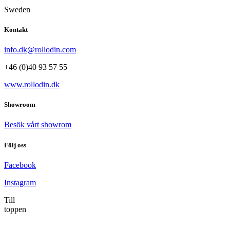
Sweden
Kontakt
info.dk@rollodin.com
+46 (0)40 93 57 55
www.rollodin.dk
Showroom
Besök vårt showrom
Följ oss
Facebook
Instagram
Till
toppen