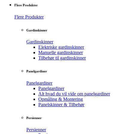
Flere Produkter
Flere Produkter
Gardinskinner
Gardinskinner
Elektriske gardinskinner
Manuelle gardinskinner
Tilbehør til gardinskinner
Panelgardiner
Panelgardiner
Panelgardiner
Alt hvad du vil vide om panelgardiner
Opmåling & Montering
Panelskinner & Tilbehør
Persienner
Persienner