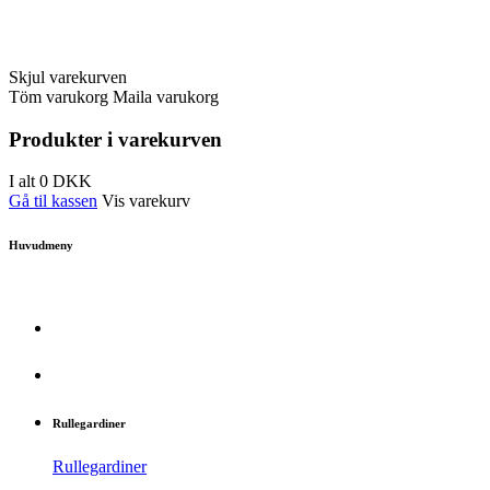
Skjul varekurven
Töm varukorg
Maila varukorg
Produkter i varekurven
I alt
0
DKK
Gå til kassen
Vis varekurv
Huvudmeny
Rullegardiner
Rullegardiner