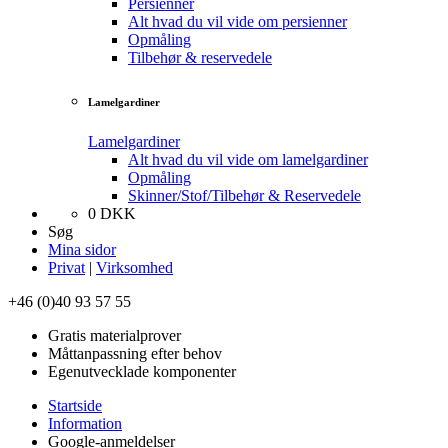
Persienner
Alt hvad du vil vide om persienner
Opmåling
Tilbehør & reservedele
Lamelgardiner
Lamelgardiner
Alt hvad du vil vide om lamelgardiner
Opmåling
Skinner/Stof/Tilbehør & Reservedele
0
DKK
Søg
Mina sidor
Privat
|
Virksomhed
+46 (0)40 93 57 55
Gratis materialprover
Måttanpassning efter behov
Egenutvecklade komponenter
Startside
Information
Google-anmeldelser